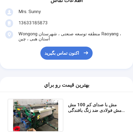
اطلاعات تماس
Mrs. Sunny
13633185873
Wongong منطقه توسعه صنعتی ، شهرستان Raoyang ،
استان هبی ، چین
اکنون تماس بگیرید
بهترين قيمت رو براي
مش با صدای کم 100 مش
مش فولادی ضد زنگ بافندگی
بافندگی برای بافتن مش سیم
ضد زنگ