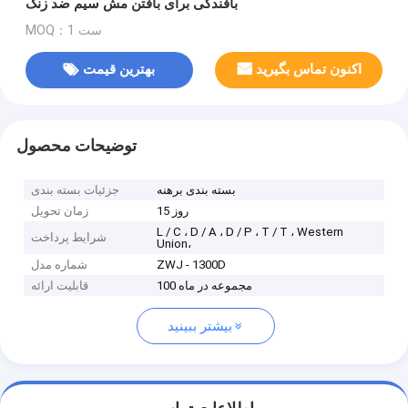
بافندگی برای بافتن مش سیم ضد زنگ
MOQ：1 ست
اکنون تماس بگیرید
بهترین قیمت
توضیحات محصول
بسته بندی برهنه
جزئیات بسته بندی
15 روز
زمان تحویل
L / C ، D / A ، D / P ، T / T ، Western
شرایط پرداخت
Union،
ZWJ - 1300D
شماره مدل
100 مجموعه در ماه
قابلیت ارائه
بیشتر ببینید