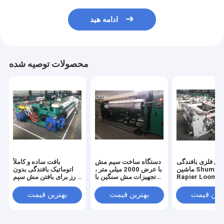
ادامه هید
محصولات توصیه شده
ش فلزی بافندگی
دستگاه ساخت سیم مش
بافت ساده و کاملاً
ماشین Shumleless
با عرض 2000 میلی متر ،
اتوماتیک بافندگی بدون
Rapier Loom
تجهیزات مش سنگین با
درز برای بافتن مش سیم
Shiftleless برای مش
سیم
فولادی ضد زنگ
مش سیم فیلتر
ترین قیمت
بهترین قیمت
بهترین قیمت