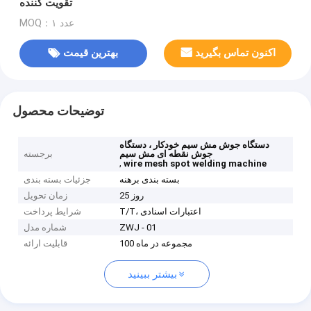
تقویت کننده
MOQ：۱ عدد
اکنون تماس بگیرید
بهترین قیمت
توضیحات محصول
دستگاه جوش مش سیم خودکار ، دستگاه
جوش نقطه ای مش سیم
برجسته
,
wire mesh spot welding machine
بسته بندی برهنه
جزئیات بسته بندی
25 روز
زمان تحویل
T/T، اعتبارات اسنادی
شرایط پرداخت
ZWJ - 01
شماره مدل
100 مجموعه در ماه
قابلیت ارائه
بیشتر ببینید