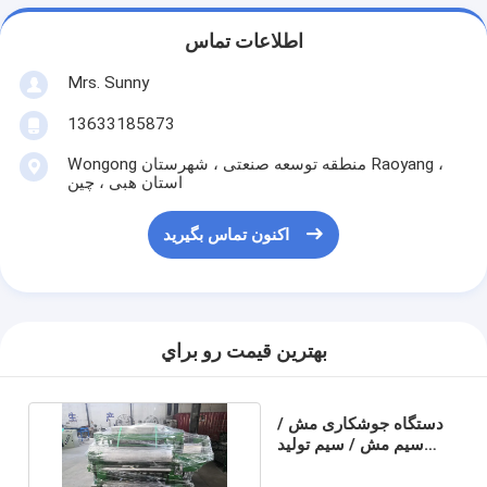
اطلاعات تماس
Mrs. Sunny
13633185873
Wongong منطقه توسعه صنعتی ، شهرستان Raoyang ،
استان هبی ، چین
اکنون تماس بگیرید
بهترين قيمت رو براي
دستگاه جوشکاری مش /
سیم مش / سیم تولید
کننده سیم تقویت کننده