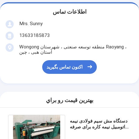
اطلاعات تماس
Mrs. Sunny
13633185873
Wongong منطقه توسعه صنعتی ، شهرستان Raoyang ،
استان هبی ، چین
اکنون تماس بگیرید
بهترين قيمت رو براي
دستگاه مش سیم فولادی نیمه
اتومبیل نیمه کاره برای صرفه
جویی در مصرف برق مش سیم
هلندی