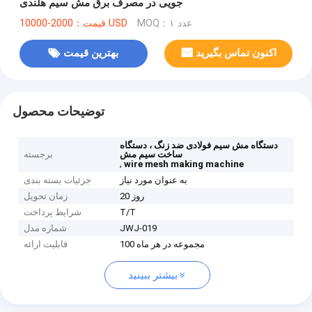
جویی در مصرف برق مش سیم هلندی
MOQ：۱ عدد
قیمت：2000-10000 USD
اکنون تماس بگیرید
بهترین قیمت
توضیحات محصول
دستگاه مش سیم فولادی ضد زنگ ، دستگاه
ساخت سیم مش
برجسته
,
wire mesh making machine
به عنوان مورد نیاز
جزئیات بسته بندی
20 روز
زمان تحویل
T/T
شرایط پرداخت
JWJ-019
شماره مدل
100 مجموعه در هر ماه
قابلیت ارائه
بیشتر ببینید