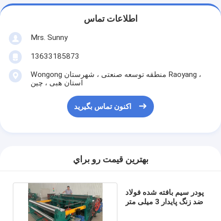
اطلاعات تماس
Mrs. Sunny
13633185873
Wongong منطقه توسعه صنعتی ، شهرستان Raoyang ،
استان هبی ، چین
اکنون تماس بگیرید
بهترين قيمت رو براي
پودر سیم بافته شده فولاد
ضد زنگ پایدار 3 میلی متر
سیم با قطر کم صدا