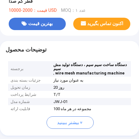
قطر کم صدا
MOQ：۱ عدد
قیمت：2000-10000 USD
اکنون تماس بگیرید
بهترین قیمت
توضیحات محصول
دستگاه ساخت سیم سیم ، دستگاه تولید مش
سیم
برجسته
,
wire mesh manufacturing machine
به عنوان مورد نیاز
جزئیات بسته بندی
20 روز
زمان تحویل
T/T
شرایط پرداخت
JWJ-01
شماره مدل
100 مجموعه در هر ماه
قابلیت ارائه
بیشتر ببینید