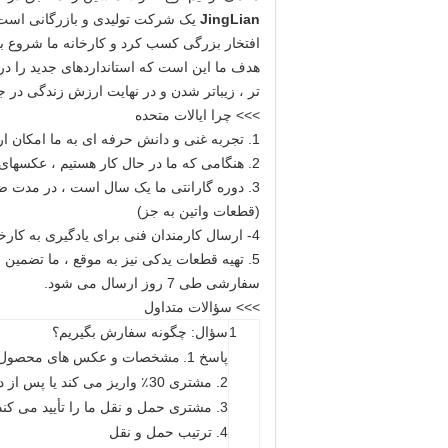
JingLian
افتخار بزرگی کسب کرد و کارخانه ما شروع به 
هدف ما این است که استانداردهای جدید را در 
تر ، زیباتر شدن و در نهایت ارزش زندگی در ج
>>> چرا ایالات متحده
1. تجربه غنی و دانش حرفه ای به ما امکان ارائه خدمات عالی و کیفیت عالی را می دهد.
2. هنگامی که ما در حال کار هستیم ، عکسهای دستگاه در هر 3-5 روز یکبار برای شما به روز می شوند تا به روز شوند.
3. دوره گارانتی ما یک سال است ، در مدت 
(قطعات واتین به جز)
4- ارسال کارمندان فنی برای یادگیری به کارخانه ما نیز مجاز است.
سفارشی طی 7 روز ارسال می شود.
>>> سؤالات متداول
1
سؤال: چگونه سفارش بگیریم؟
پاسخ 1.
مشخصات و عکس های محصول را 
2. مشتری 30٪ واریز می کند یا پس از دریافت PI ما L / C را باز می کند
3. مشتری حمل و نقل ما را تأیید می کند
4. ترتیب حمل و نقل