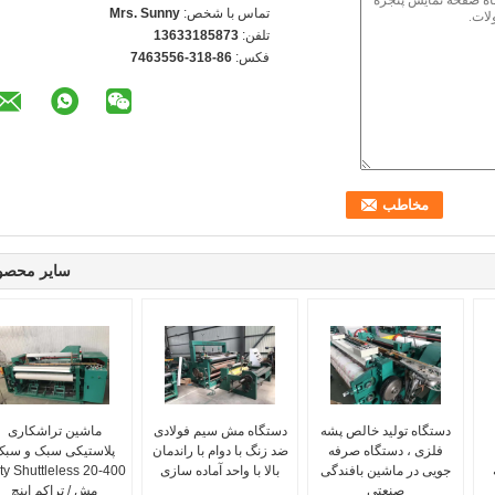
تماس با شخص:
Mrs. Sunny
تلفن:
13633185873
فکس:
86-318-7463556
سایر محصو
دستگاه تولید خالص پشه
دستگاه مش سیم فولادی
ماشین تراشکاری
فلزی ، دستگاه صرفه
ضد زنگ با دوام با راندمان
پلاستیکی سبک و سبک
جویی در ماشین بافندگی
بالا با واحد آماده سازی
ty Shuttleless 20-400
صنعتی
مش / تراکم اینچ