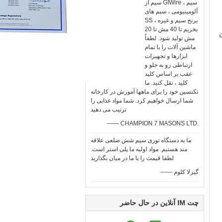
سیم از GIWire ، سیم
آلومینیومی ، سیم های
SS ، برنج سیم و غیره
بخریم تا 40 مش تا 20
مش تولید شود. لطفاً
ماشین آلات را با تمام
ابزارها و تجهیزات
ارتباطی رو به جلو و
عقب بر اساس کلید
کلید ، نقل کنید. ما
تکنسین خود را برای ماهها آموزش در کارخانه
شما ارسال خواهیم کرد. شما مواد غذایی را
ترتیب می دهید
—— CHAMPION 7 MASONS LTD.
ما به دستگاه توری سیم شش ضلعی علاقه
مند هستیم. مواد اولیه ما پلی استر است.
لطفا قیمت را با ما در میان بگذارید
—— گیزلا کلوم
چت IM آنلاین در حال حاضر