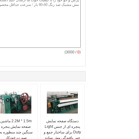
/ 3000)
0
(
دستگاه صفحه نمایش
2.2M * 1.5m ماشین
پنجره ای از جنس Light
صفحه نمایش پنجره
Duty برای ساختار جمع و
سنگین چند منظوره به
جور بافندگی مش ساده
صورت خودکار