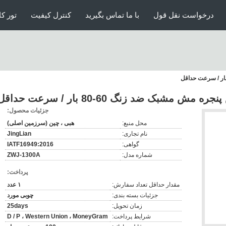
درخواست نقل قول
با ما تماس بگیرید
کنترل کیفیت
تور کا
مشبک ضد زنگ 60-80 بار / سرعت حداقل
جزئیات محصول:
محل منبع:
هبی ، چین (سرزمین اصلی)
نام تجاری:
JingLian
گواهی:
IATF16949:2016
شماره مدل:
ZWJ-1300A
پرداخت:
مقدار حداقل تعداد سفارش:
۱ عدد
جزئیات بسته بندی:
چوبی مورد
زمان تحویل:
25days
شرایط پرداخت:
D / P ، Western Union ، MoneyGram