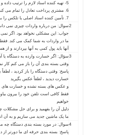
5- تهیه کننده اسناد لازم را ترتیب داده و نسخه ای از این اسناد را ارسال می کند
6. مشتری پرداخت تعادل را تمام می کند
7. تأمین کننده اسناد اصلی یا تلکس را برای آزادی کالا ارسال می کند
2
سوال: من درباره واردات چیزی نمی دانم
جواب: این مشکلی نخواهد بود.
اگر نمی 
ما در واردات به شما کمک می کند.
فقط 
آنها باید پول کمی به آنها بپردازند و از 
3
سؤال: اگر خسارت وارده به دستگاه یا آن 
وقتی بسته بندی آن را باز می کنم کار نم
پاسخ: وقتی دستگاه را باز کردید ، لطفاً
خسارت دیدید ، لطفاً عکس بگیرید
و عکس های بسته نشده و خسارت های ناگه
فقط کافی است تلفن خود را بیرون بیاوری
خواهیم
دلیل آن را بفهمید و برای حل مشکلات چن
ما یک ماشین جدید می سازیم و به آن ان
4
سوال: در مورد بسته بندی دستگاه چه می
پاسخ: بسته بندی حرفه ای ما دورتر از 