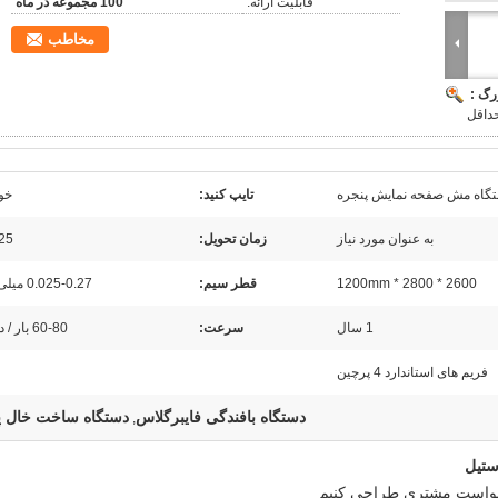
قابلیت ارائه:
100 مجموعه در ماه
مخاطب
رگ :
گاه مش صفحه نمایش پنجره
تایپ کنید:
خو
به عنوان مورد نیاز
زمان تحویل:
25 روز
2600 * 2800 * 1200mm
قطر سیم:
0.025-0.27 میلی متر
1 سال
سرعت:
60-80 بار / دقیقه
فریم های استاندارد 4 پرچین
دستگاه بافندگی فایبرگلاس
دستگاه ساخت خال 
,
ستیل
رخواست مشتری طراحی کنیم